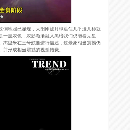
这侧地照已显现，太阳刚被月球遮住几乎没几秒就
是一层灰色，灰影渐渐融入黑暗我们仍能看见星
，杰里米在三号舷窗进行描述，这景象相当震撼仍
，并形成相当震撼的视觉错觉。