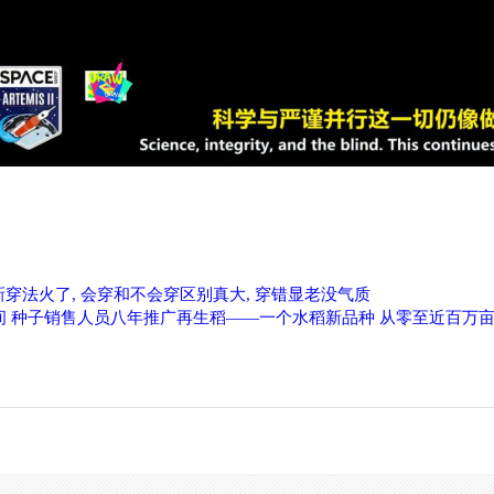
新穿法火了, 会穿和不会穿区别真大, 穿错显老没气质
间 种子销售人员八年推广再生稻——一个水稻新品种 从零至近百万