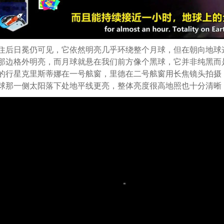
住后日冕仍可见，它依然明亮几乎环绕整个月球，但在朝向地球
那边格外明亮，而月球就悬在我们前方像个黑球，它并非纯黑而
的行星克里斯蒂娜在一号舷窗，里德在二号舷窗用长焦镜头拍摄
球那一侧太阳落下处地平线更亮，整体亮度很高地照也十分清晰